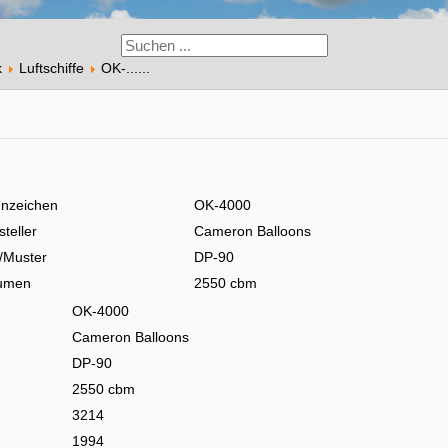
k
Luftschiffe
OK-......
nzeichen
OK-4000
steller
Cameron Balloons
/Muster
DP-90
umen
2550 cbm
OK-4000
Cameron Balloons
DP-90
2550 cbm
3214
1994